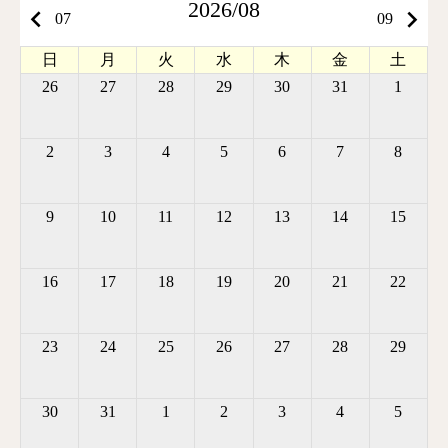
2026/08
keyboard_arrow_left
keyboard_arrow_right
07
09
日
月
火
水
木
金
土
26
27
28
29
30
31
1
2
3
4
5
6
7
8
9
10
11
12
13
14
15
16
17
18
19
20
21
22
23
24
25
26
27
28
29
30
31
1
2
3
4
5