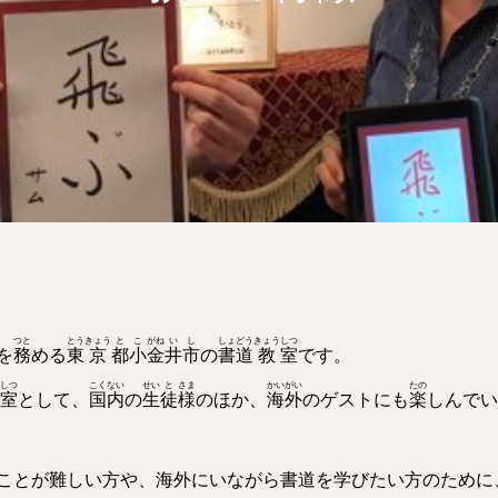
つと
とう
きょう
と
こ
がね
い
し
しょ
どう
きょう
しつ
を
務
める
東
京
都
小
金
井
市
の
書
道
教
室
です。
しつ
こく
ない
せい
と
さま
かい
がい
たの
室
として、
国
内
の
生
徒
様
のほか、
海
外
のゲストにも
楽
しんでい
ことが難しい方や、海外にいながら書道を学びたい方のために