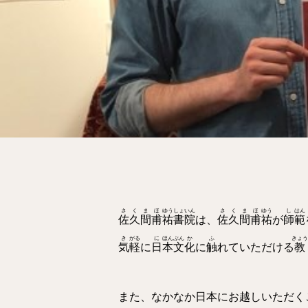
さ
く
ま
ほ
ゆう
しょ
いん
さ
く
ま
ほ
ゆう
し
はん
佐
久
間
甫
祐
書
院
は、
佐
久
間
甫
祐
が
師
範
き
がる
に
ほん
ぶん
か
ふ
きょう
気
軽
に
日
本
文
化
に
触
れていただける
教
また、なかなか日本にお越しいただく