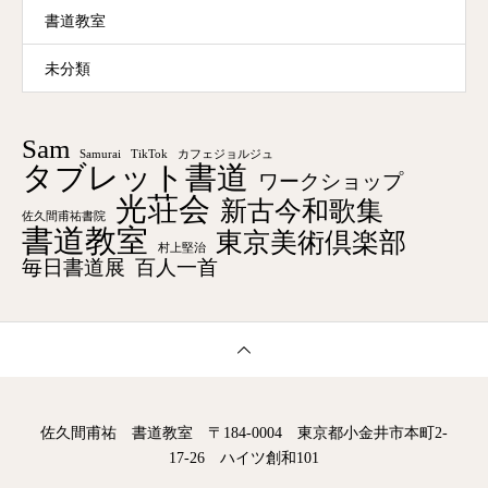
書道教室
未分類
Sam
Samurai
TikTok
カフェジョルジュ
タブレット書道
ワークショップ
光荘会
新古今和歌集
佐久間甫祐書院
書道教室
東京美術倶楽部
村上堅治
毎日書道展
百人一首
佐久間甫祐 書道教室 〒184-0004 東京都小金井市本町2-
17-26 ハイツ創和101