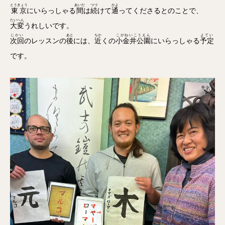
とうきょう
あいだ
つづ
かよ
東京
にいらっしゃる
間
は
続
けて
通
ってくださるとのことで、
たいへん
大変
うれしいです。
じかい
あと
ちか
こがねいこうえん
よてい
次回
のレッスンの
後
には、
近
くの
小金井公園
にいらっしゃる
予定
です。