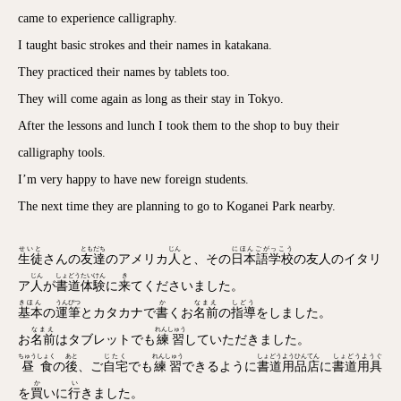
came to experience calligraphy.
I taught basic strokes and their names in katakana.
They practiced their names by tablets too.
They will come again as long as their stay in Tokyo.
After the lessons and lunch I took them to the shop to buy their
calligraphy tools.
I’m very happy to have new foreign students.
The next time they are planning to go to Koganei Park nearby.
せいと
ともだち
じん
にほんごがっこう
生徒
さんの
友達
のアメリカ
人
と、その
日本語学校
の友人のイタリ
じん
しょどうたいけん
き
ア
人
が
書道体験
に
来
てくださいました。
きほん
うんぴつ
か
なまえ
しどう
基本
の
運筆
とカタカナで
書
くお
名前
の
指導
をしました。
なまえ
れんしゅう
お
名前
はタブレットでも
練習
していただきました。
ちゅうしょく
あと
じたく
れんしゅう
しょどうようひんてん
しょどうようぐ
昼食
の
後
、ご
自宅
でも
練習
できるように
書道用品店
に
書道用具
か
い
を
買
いに
行
きました。