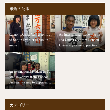
最近の記事
Kannon Dance, Calligraphy, a
An international student in Ts
nd Shojin Ryori at Sankouin T
uda University from London
emple
University came to practice ca
lligraphy.
An international student in Ts
uda University from London
University came to experience
calligraphy.
カテゴリー