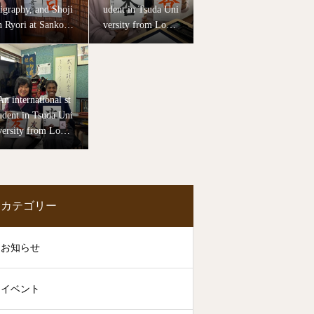
ligraphy, and Shoji
udent in Tsuda Uni
n Ryori at Sankoui
versity from Lond
n Temple
on University cam
e to practice calligr
aphy.
An international st
udent in Tsuda Uni
versity from Lond
on University came
to experience callig
raphy.
カテゴリー
お知らせ
イベント