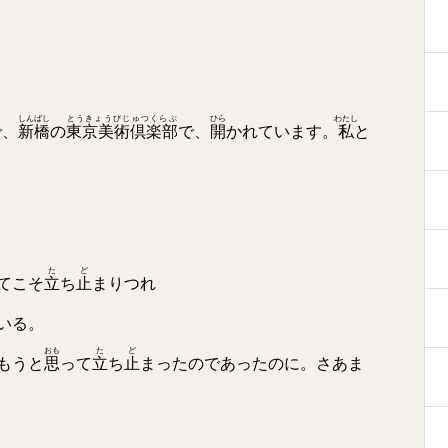
しんばし
とうきょうびじゅつくらぶ
ひら
わたし
で、
新橋
の
東京美術倶楽部
で、
開
かれています。
私
と
た
ど
てこそ
立
ち
止
まりつれ
いる。
おも
た
ど
もうと
思
って
立
ち
止
まったのであったのに。さあま