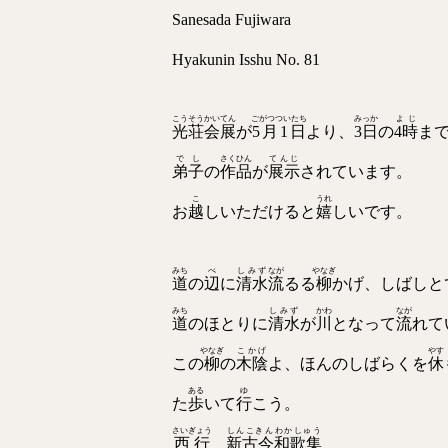
Sanesada Fujiwara
Hyakunin Isshu No. 81
こうそうかいてん
ごがつついたち
みっか
よじ
光荘会展
が
5月1日
￼より、
3日
の
4時
ま
でし
さくひん
てんじ
弟子
の
作品
が
展示
されています。
こ
うれ
お
越
しいただけると
嬉
しいです。
みち
べ
しみず
なが
やなぎ
道
の
辺
に
清水
流
るる
柳
かげ、しばしと
みち
しみず
かわ
なが
道
のほとりに
清水
が
川
となって
流
れて
やなぎ
こかげ
やす
この
柳
の
木陰
よ、ほんのしばらくを
休
ある
ゆ
た
歩
いて
行
こう。
さいぎょう
しんこきんわかしゅう
西行
新古今和歌集