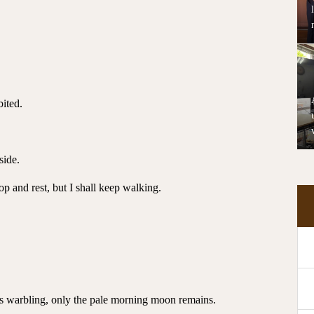
ited.
side.
p and rest, but I shall keep walking.
’s warbling, only the pale morning moon remains.