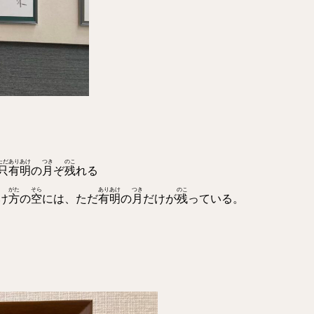
ただ
ありあけ
つき
のこ
只
有明
の
月
ぞ
残
れる
がた
そら
ありあけ
つき
のこ
け
方
の
空
には、ただ
有明
の
月
だけが
残
っている。