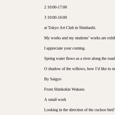
2 10:00-17:00
3 10:00-16:00
at Tokyo Art Club in Shinbashi.
My works and my students’ works are exhib
I appreciate your coming.
Spring water flows as a river along the road
O shadow of the willows, how I’d like to sto
By Saigyo
From Shinkokin Wakasu
A small work
Looking in the direction of the cuckoo bird