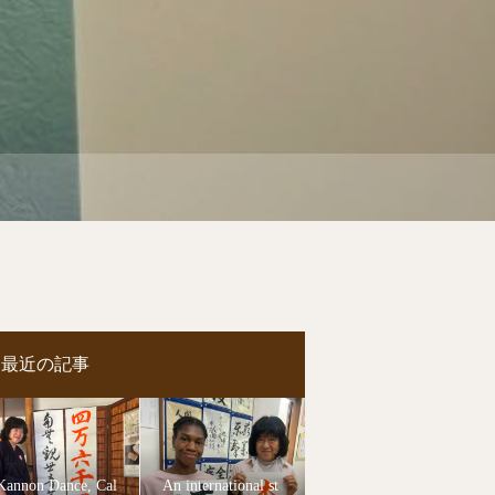
最近の記事
Kannon Dance, Cal
An international st