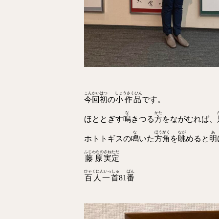
こんかい
はつ
しょうさくひん
今回
初
の
小作品
です。
な
かた
ほととぎす
鳴
きつる
方
をながむれば、
な
ほうがく
なが
あ
ホトトギスの
鳴
いた
方角
を
眺
めると
明
ふじわらの
さねただ
藤原
実定
ひゃくにんいっしゅ
ばん
百人一首
81
番