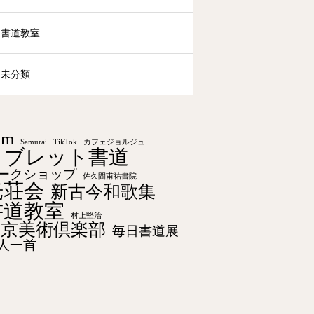
書道教室
未分類
am
Samurai
TikTok
カフェジョルジュ
タブレット書道
ークショップ
佐久間甫祐書院
光荘会
新古今和歌集
書道教室
村上堅治
東京美術倶楽部
毎日書道展
人一首