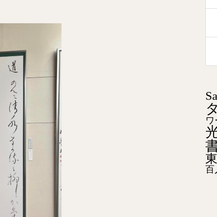
S
ワ
百